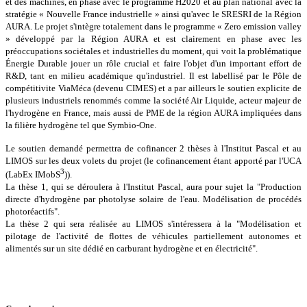
et des machines, en phase avec le programme H2020 et au plan national avec la
stratégie « Nouvelle France industrielle » ainsi qu'avec le SRESRI de la Région
AURA. Le projet s'intègre totalement dans le programme « Zero emission valley
» développé par la Région AURA et est clairement en phase avec les
préoccupations sociétales et industrielles du moment, qui voit la problématique
Énergie Durable jouer un rôle crucial et faire l'objet d'un important effort de
R&D, tant en milieu académique qu'industriel. Il est labellisé par le Pôle de
compétitivite ViaMéca (devenu CIMES) et a par ailleurs le soutien explicite de
plusieurs industriels renommés comme la société Air Liquide, acteur majeur de
l'hydrogène en France, mais aussi de PME de la région AURA impliquées dans
la filière hydrogène tel que Symbio-One.
Le soutien demandé permettra de cofinancer 2 thèses à l'Institut Pascal et au
LIMOS sur les deux volets du projet (le cofinancement étant apporté par l'UCA
3
(LabEx IMobS
)).
La thèse 1, qui se déroulera à l'Institut Pascal, aura pour sujet la "Production
directe d'hydrogène par photolyse solaire de l'eau. Modélisation de procédés
photoréactifs".
La thèse 2 qui sera réalisée au LIMOS s'intéressera à la "Modélisation et
pilotage de l'activité de flottes de véhicules partiellement autonomes et
alimentés sur un site dédié en carburant hydrogène et en électricité".