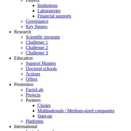
Players
Institutions
Laboratories
Financial supports
Governance
Key figures
Research
Scientific program
Challenge 1
Challenge 2
Challenge 3
Education
Support Masters
Doctoral schools
Actions
Offers
Promotion
FactoLab
Projects
Partners
Cluster
Multinationals / Medium-sized companies
Start-up
Platforms
International