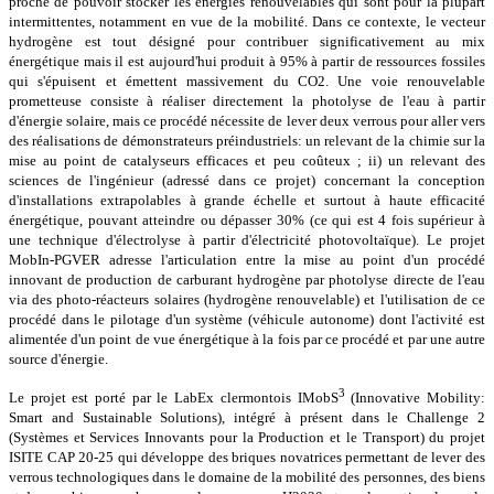
proche de pouvoir stocker les énergies renouvelables qui sont pour la plupart
intermittentes, notamment en vue de la mobilité. Dans ce contexte, le vecteur
hydrogène est tout désigné pour contribuer significativement au mix
énergétique mais il est aujourd'hui produit à 95% à partir de ressources fossiles
qui s'épuisent et émettent massivement du CO2. Une voie renouvelable
prometteuse consiste à réaliser directement la photolyse de l'eau à partir
d'énergie solaire, mais ce procédé nécessite de lever deux verrous pour aller vers
des réalisations de démonstrateurs préindustriels: un relevant de la chimie sur la
mise au point de catalyseurs efficaces et peu coûteux ; ii) un relevant des
sciences de l'ingénieur (adressé dans ce projet) concernant la conception
d'installations extrapolables à grande échelle et surtout à haute efficacité
énergétique, pouvant atteindre ou dépasser 30% (ce qui est 4 fois supérieur à
une technique d'électrolyse à partir d'électricité photovoltaïque). Le projet
MobIn-PGVER adresse l'articulation entre la mise au point d'un procédé
innovant de production de carburant hydrogène par photolyse directe de l'eau
via des photo-réacteurs solaires (hydrogène renouvelable) et l'utilisation de ce
procédé dans le pilotage d'un système (véhicule autonome) dont l'activité est
alimentée d'un point de vue énergétique à la fois par ce procédé et par une autre
source d'énergie.
3
Le projet est porté par le LabEx clermontois IMobS
(Innovative Mobility:
Smart and Sustainable Solutions), intégré à présent dans le Challenge 2
(Systèmes et Services Innovants pour la Production et le Transport) du projet
ISITE CAP 20-25 qui développe des briques novatrices permettant de lever des
verrous technologiques dans le domaine de la mobilité des personnes, des biens